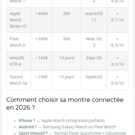
Watch 7
5
8.8/10
Apple
~449€
36h
watchOS
⭐
Watch
11
8.7/10
Series 10
Pixel
~399€
36h
Wear OS
⭐
Watch 3
5
8.5/10
Amazfit
~169€
14 jours
Zepp OS
⭐
GTR 4
8.3/10
Xiaomi
~199€
15 jours
HyperOS
⭐
Watch S4
8.0/10
Comment choisir sa montre connectée
en 2026 ?
iPhone ?
→ Apple Watch (intégration parfaite)
Android ?
→ Samsung Galaxy Watch ou Pixel Watch
Sport intensif ?
→ Garmin Fenix (autonomie + robustesse