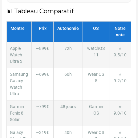
📊 Tableau Comparatif
Montre
Prix
Autonomie
OS
Notre
note
Apple
~899€
72h
watchOS
⭐
Watch
11
9.5/10
Ultra 3
Samsung
~699€
60h
Wear OS
⭐
Galaxy
5
9.2/10
Watch
Ultra
Garmin
~799€
48 jours
Garmin
⭐
Fenix 8
OS
9.0/10
Solar
Galaxy
~319€
40h
Wear OS
⭐