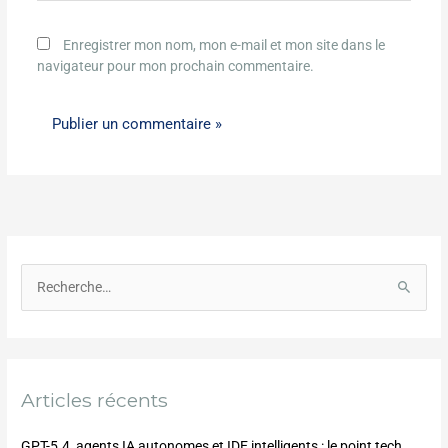
Enregistrer mon nom, mon e-mail et mon site dans le
navigateur pour mon prochain commentaire.
R
e
c
h
Articles récents
e
r
GPT-5.4, agents IA autonomes et IDE intelligents : le point tech