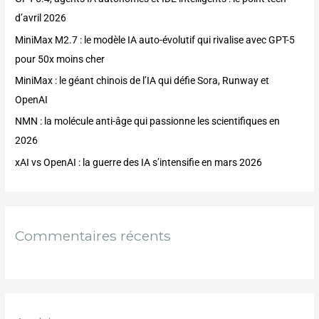
c
d’avril 2026
h
MiniMax M2.7 : le modèle IA auto-évolutif qui rivalise avec GPT-5
e
pour 50x moins cher
r
MiniMax : le géant chinois de l’IA qui défie Sora, Runway et
:
OpenAI
NMN : la molécule anti-âge qui passionne les scientifiques en
2026
xAI vs OpenAI : la guerre des IA s’intensifie en mars 2026
Commentaires récents