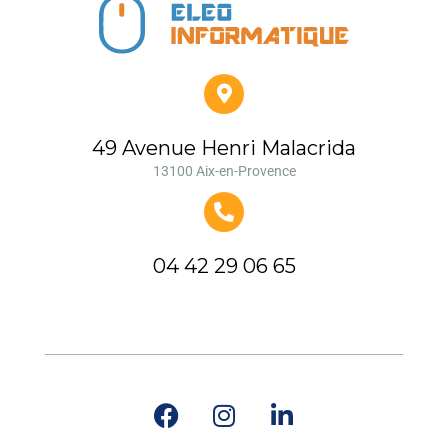
49 Avenue Henri Malacrida
13100 Aix-en-Provence
04 42 29 06 65
F
I
L
a
n
i